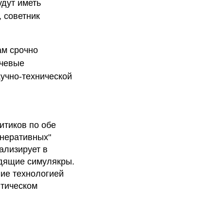
удут иметь
, советник
ам срочно
ючевые
аучно-технической
итиков по обе
енеративных"
ализирует в
одящие симулякры.
ие технологией
итическом