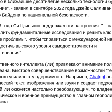
то в ближайшее десятилетие несколько технологий б
ние", - заявил в сентябре 2022 года Джейк Салливан
 Байдена по национальной безопасности.
 года Си Цзиньпин поддержал эти настроения: "... н
илить фундаментальные исследования и решить кл
е проблемы", чтобы "справиться с международной н
достичь высокого уровня самодостаточности и
твования".
ственного интеллекта (ИИ) привлекают внимание пол
кеана. Быстрое совершенствование возможностей "г
лько усилило эту одержимость. Например,
Chatgpt
ан
еский текст, изображения или звуки и создает подх
й ИИ окажется настолько преобразующим, то владен
мическое и военное преимущество в главном геопол
ека.