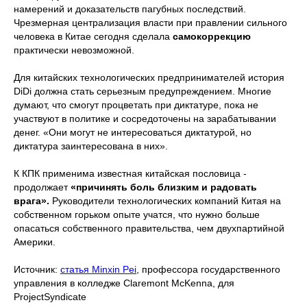
намерений и доказательств пагубных последствий.
Чрезмерная централизация власти при правлении сильного
человека в Китае сегодня сделала
самокоррекцию
практически невозможной.
Для китайских технологических предпринимателей история
DiDi должна стать серьезным предупреждением. Многие
думают, что смогут процветать при диктатуре, пока не
участвуют в политике и сосредоточены на зарабатывании
денег. «Они могут не интересоваться диктатурой, но
диктатура заинтересована в них».
К КПК применима известная китайская пословица -
продолжает
«причинять боль близким и радовать
врага».
Руководители технологических компаний Китая на
собственном горьком опыте учатся, что нужно больше
опасаться собственного правительства, чем двухпартийной
Америки.
Источник:
статья Minxin Pei
, профессора государственного
управления в колледже Claremont McKenna, для
ProjectSyndicate