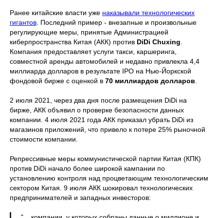
Ранее китайские власти уже
наказывали технологических
гигантов
. Последний пример - внезапные и произвольные
регулирующие меры, принятые Администрацией
киберпространства Китая (АКК) против
DiDi Chuxing
.
Компания предоставляет услуги такси, каршеринга,
совместной аренды автомобилей и недавно привлекла 4,4
миллиарда долларов в результате IPO на Нью-Йоркской
фондовой бирже с оценкой в
70 миллиардов долларов
.
2 июля 2021, через два дня после размещения DiDi на
бирже, АКК объявил о проверке безопасности данных
компании. 4 июля 2021 года АКК приказал убрать DiDi из
магазинов приложений, что привело к потере 25% рыночной
стоимости компании.
Репрессивные меры коммунистической партии Китая (КПК)
против DiDi начало более широкой кампании по
установлению контроля над процветающим технологическим
сектором Китая. 9 июля АКК шокировал технологических
предпринимателей и западных инвесторов:
"... компании, у которых собраны данные о миллионе и