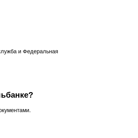
служба и Федеральная
льбанке?
документами.