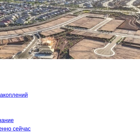
накоплений
нание
енно сейчас