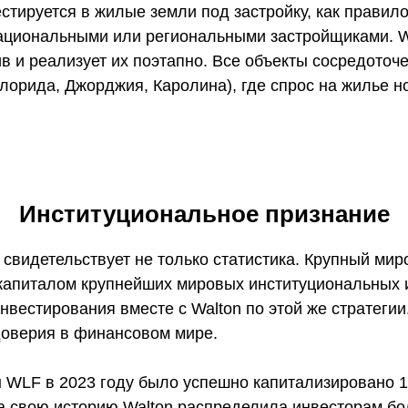
стируется в жилые земли под застройку, как правил
ациональными или региональными застройщиками. Wa
ив и реализует их поэтапно. Все объекты сосредото
Флорида, Джорджия, Каролина), где спрос на жилье 
Институциональное признание
 свидетельствует не только статистика. Крупный ми
капиталом крупнейших мировых институциональных 
нвестирования вместе с Walton по этой же стратеги
к доверия в финансовом мире.
 WLF в 2023 году было успешно капитализировано 1
За свою историю Walton распределила инвесторам бо