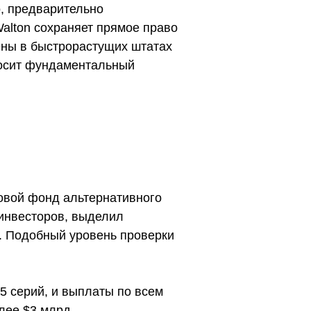
о, предварительно
lton сохраняет прямое право
чены в быстрорастущих штатах
носит фундаментальный
ровой фонд альтернативного
инвесторов, выделил
и. Подобный уровень проверки
5 серий, и выплаты по всем
лее $3 млрд.