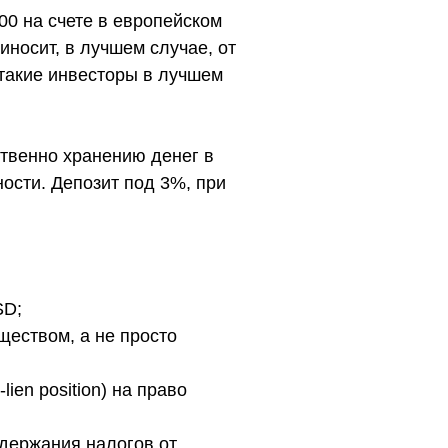
0 на счете в европейском
носит, в лучшем случае, от
такие инвесторы в лучшем
ственно хранению денег в
ости. Депозит под 3%, при
SD;
ществом, а не просто
ien position) на право
держания налогов от