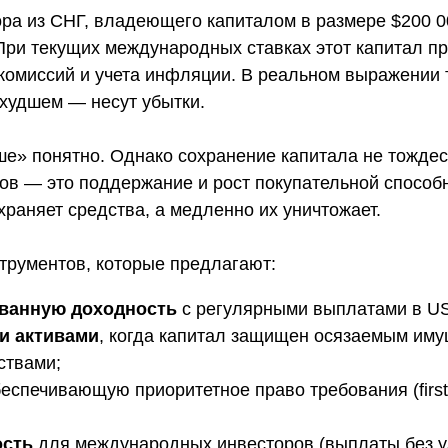
ра из СНГ, владеющего капиталом в размере $200 00
ри текущих международных ставках этот капитал при
комиссий и учета инфляции. В реальном выражении 
в худшем — несут убытки.
ше» понятно. Однако сохранение капитала не тожде
ов — это поддержание и рост покупательной способн
раняет средства, а медленно их уничтожает.
струментов, которые предлагают:
ванную доходность
с регулярными выплатами в U
и активами
, когда капитал защищен осязаемым иму
ствами;
беспечивающую приоритетное право требования (first-l
ость
для международных инвесторов (выплаты без у