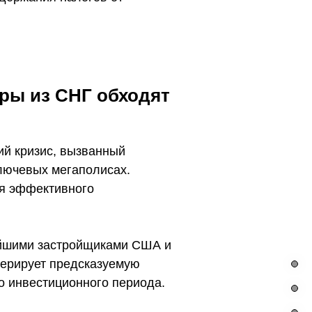
ры из СНГ обходят
й кризис, вызванный
ключевых мегаполисах.
ля эффективного
ейшими застройщиками США и
нерирует предсказуемую
о инвестиционного периода.