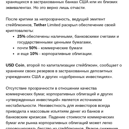
хранящихся в застрахованных банках США или их близких
эквивалентах. Но это верно лишь отчасти.
После критики за непрозрачность, ведущий эмитент
стейблкоинов,
Tether
Limited раскрыл обеспечение своей
криптовалюты:
25%
обеспечены наличными, банковскими счетами и
государственными ценными бумагами,
почти
50%
- коммерческие бумаги
и еще
10%
- корпоративные облигации.
USD Coin
, второй по капитализации стейблкоин, сообщает о
хранении своих резервов в застрахованных депозитных
учреждениях США и других «одобренных инвестициях».
Отсутствие прозрачности в отношении качества
коммерческих бумаг, корпоративных облигаций и других
«утвержденных инвестиций» является источником
нестабильности. Неизвестность для инвесторов всегда
приводила к массовым изъятиям денег из банков и
банковским кризисам. Падение стоимости коммерческих
бумаг или рынка корпоративных облигаций может легко
спровоцировать бегство из стейблкоинов. Резкое снижение