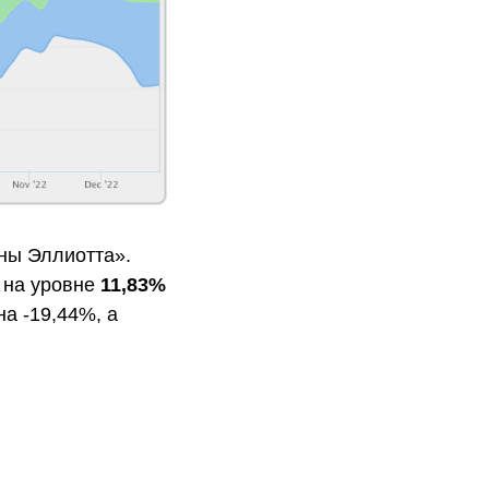
ны Эллиотта».
 на уровне
11,83%
на -19,44%, а