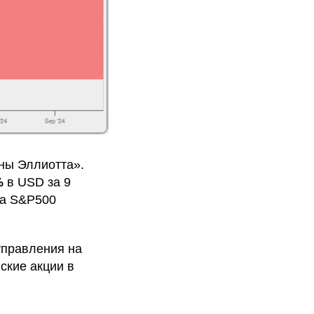
ны Эллиотта».
%
в USD за 9
са S&P500
управления на
ские акции в